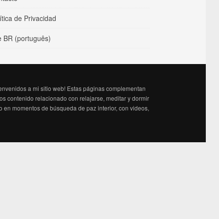
ítica de Privacidad
e BR (português)
bienvenidos a mi sitio web! Estas páginas complementan
s contenido relacionado con relajarse, meditar y dormir
o o en momentos de búsqueda de paz interior, con videos,