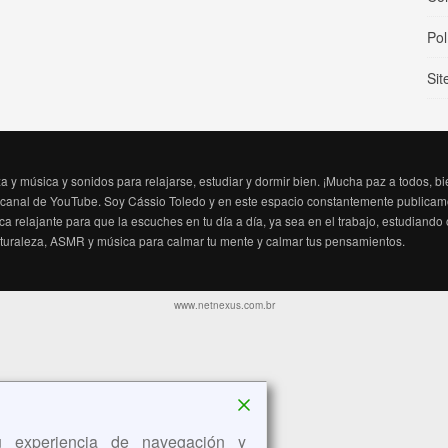
Pol
Sit
 y música y sonidos para relajarse, estudiar y dormir bien. ¡Mucha paz a todos, 
 canal de YouTube. Soy Cássio Toledo y en este espacio constantemente publicamo
a relajante para que la escuches en tu día a día, ya sea en el trabajo, estudiand
aturaleza, ASMR y música para calmar tu mente y calmar tus pensamientos.
www.netnexus.com.br
u experiencia de navegación y